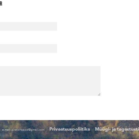
r
Privaatsuspoliitika
Müügi- ja tagastus
e-mail:
pirat.chappel@gmail.com