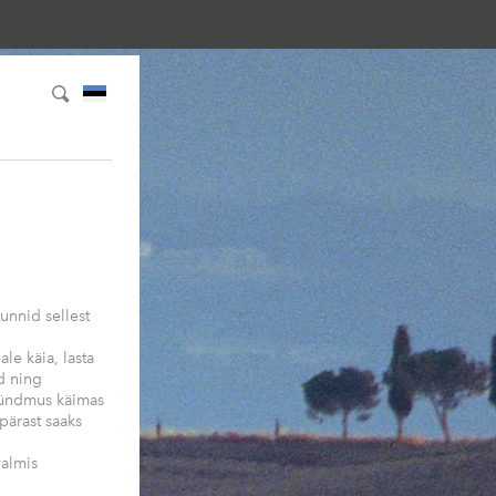
unnid sellest
ale käia, lasta
d ning
 sündmus käimas
pärast saaks
valmis