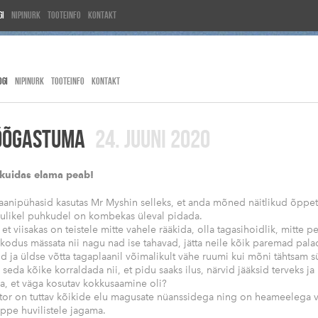
gi
Nipinurk
Tooteinfo
Kontakt
OGI
NIPINURK
TOOTEINFO
KONTAKT
ÕÕGASTUMA
24. JUUNI 2020
 kuidas elama peab!
aanipühasid kasutas Mr Myshin selleks, et anda mõned näitlikud õppet
ulikel puhkudel on kombekas üleval pidada.
et viisakas on teistele mitte vahele rääkida, olla tagasihoidlik, mitte pe
 kodus mässata nii nagu nad ise tahavad, jätta neile kõik paremad pala
lid ja üldse võtta tagaplaanil võimalikult vähe ruumi kui mõni tähtsam
seda kõike korraldada nii, et pidu saaks ilus, närvid jääksid terveks ja 
, et väga kosutav kokkusaamine oli?
tor on tuttav kõikide elu magusate nüanssidega ning on heameelega 
ippe huvilistele jagama.