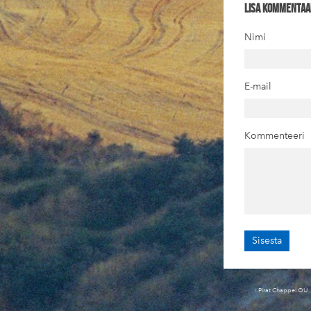
Lisa kommentaa
Nimi
E-mail
Kommenteeri
t
Pirat Chappel OÜ