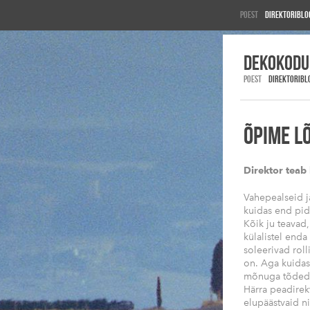
Poest
Direktoriblo
DEKOkodu
POEST
DIREKTORIBL
ÕPIME L
Direktor teab
Vahepealseid j
kuidas end pid
Kõik ju teavad, 
külalistel enda
soleerivad rol
on. Aga kuidas 
mõnuga tõdeda
Härra peadirek
elupäästvaid n