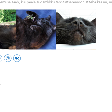
muse saab, kui peale südamlikku tervitustseremooniat teha kas nii, nii
b