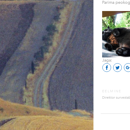
Parima peokoge
Jaga:
EELMINE
Direktor survesta