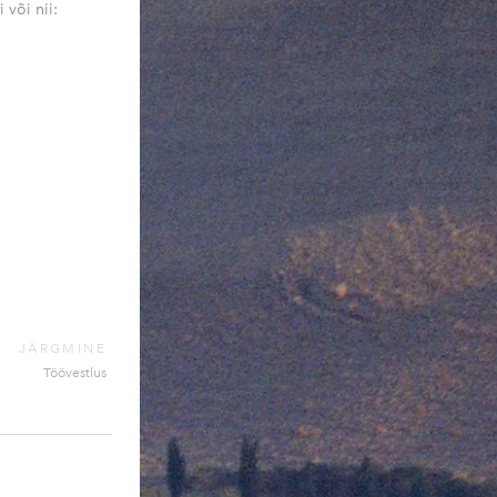
 või nii:
JÄRGMINE
Töövestlus