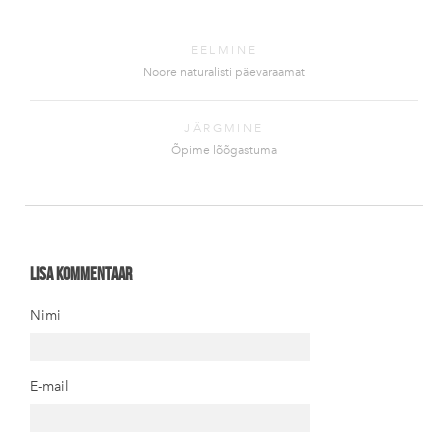
EELMINE
Noore naturalisti päevaraamat
JÄRGMINE
Õpime lõõgastuma
Lisa kommentaar
Nimi
E-mail