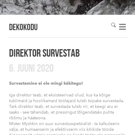
DEKOkodu
DIREKTOR SURVESTAB
6. JUUNI 2020
Survestamine ei ole mingi käkitegu!
Iga direktor teab, et eksisteerivad olud, kus ka kõige
tublimaid ja hoolikamaid töötajaid tuleb tsipake survestada.
Tark direktor teab, et survestada tuleb nii, et keegi aru ei
saaks - see tähendab, et pressingut tõlgendataks puhta
rõõmu ja hääteona.
Mister Myshkin on suur survestusspetsialist - ta kalkuleeris
välja, et humaanseim ja efektiivseim viis kõikide tööde