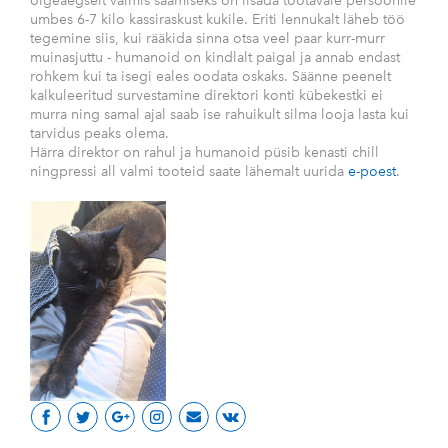
õigeaegselt valmis saamiseks on lisada töötavale persoonile
umbes 6-7 kilo kassiraskust kukile. Eriti lennukalt läheb töö
tegemine siis, kui rääkida sinna otsa veel paar kurr-murr
muinasjuttu - humanoid on kindlalt paigal ja annab endast
rohkem kui ta isegi eales oodata oskaks. Säänne peenelt
kalkuleeritud survestamine direktori konti kübekestki ei
murra ning samal ajal saab ise rahuikult silma looja lasta kui
tarvidus peaks olema.
Härra direktor on rahul ja humanoid püsib kenasti chill
ningpressi all valmi tooteid saate lähemalt uurida
e-poest
.